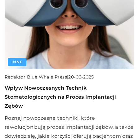
PREZENTY
STYLIZACJA
INNE
Rita Krosnowska
Rita Krosnowska
|
|
Redaktor Blue Whale Press
|
31-03-2023
31-03-2023
20-06-2025
6 świątecznych prezentów dla niego, które
Modna stylizacja brwi – jakie panują teraz
Wpływ Nowoczesnych Technik
możesz wykonać samodzielnie
trendy i jak samodzielnie „przełożyć” je na
Stomatologicznych na Proces Implantacji
swoje łuki?
Zębów
Oto jakie prezenty sprawdzą się dla wybranka
Twojego serca!
Brwi są bardzo ważną częścią twarzy. Dlatego są
Poznaj nowoczesne techniki, które
kluczowe podczas wykonywania make-upu. Jakie
rewolucjonizują proces implantacji zębów, a także
łuki są obecnie najmodniejsze?
dowiedz się, jakie korzyści oferują pacjentom oraz