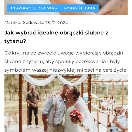
INSPIRACJE DLA WAS
MODA ŚLUBNA
Marlena Sadowska
|
13-01-2024
Jak wybrać idealne obrączki ślubne z
tytanu?
Odkryj, na co zwrócić uwagę wybierając obrączki
ślubne z tytanu, aby spełniły oczekiwania i były
symbolem waszej niezwykłej miłości na całe życie.