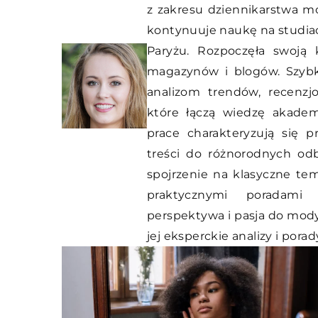
z zakresu dziennikarstwa m
kontynuuje naukę na studia
Paryżu. Rozpoczęła swoją k
magazynów i blogów. Szybk
analizom trendów, recenz
które łączą wiedzę akadem
prace charakteryzują się p
treści do różnorodnych odb
spojrzenie na klasyczne te
praktycznymi poradami 
perspektywa i pasja do mody
jej eksperckie analizy i por