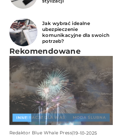
stylizacji
Jak wybrać idealne
ubezpieczenie
komunikacyjne dla swoich
potrzeb?
Rekomendowane
INSPIRACJE DLA WAS
MODA ŚLUBNA
INNE
INNE
Redaktor Blue Whale Press
|
19-01-2026
Redaktor Blue Whale Press
|
19-10-2025