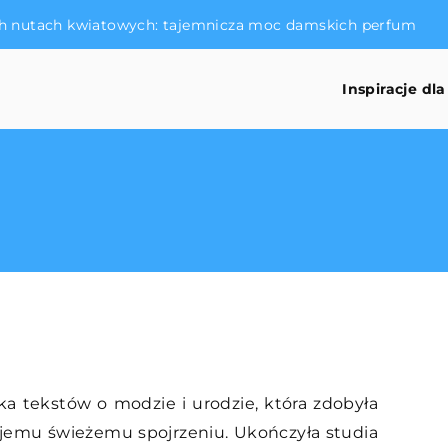
h nutach kwiatowych: tajemnicza moc damskich perfum
Inspiracje dla
ka tekstów o modzie i urodzie, która zdobyła
ojemu świeżemu spojrzeniu. Ukończyła studia