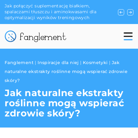
ołączyć suplementację białkiem,
Podstawowe elem
czami tłuszczu i aminokwasami dla
marihuany
malizacji wyników treningowych
Fanglement
|
Inspiracje dla niej
|
Kosmetyki
|
Jak
naturalne ekstrakty roślinne mogą wspierać zdrowie
skóry?
Jak naturalne ekstrakty
roślinne mogą wspierać
zdrowie skóry?