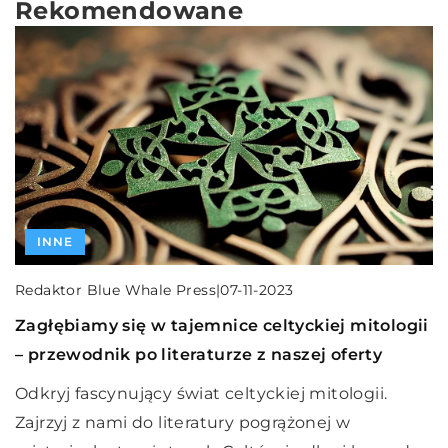
Rekomendowane
INNE
INSPIRACJE DLA WAS
PREZENTY
INNE
Redaktor Blue Whale Press
|
07-11-2023
Zagłębiamy się w tajemnice celtyckiej mitologii
Leon Wróblewski
|
Redaktor Blue Whale Press
|
11-03-2024
01-10-2025
– przewodnik po literaturze z naszej oferty
Podaruj bliskim elegancję – nieoczywiste
Jak lniane zasłony mogą wpłynąć na atmosferę
Odkryj fascynujący świat celtyckiej mitologii.
pomysły na modowe upominki
Twojego domu?
Zajrzyj z nami do literatury pogrążonej w
Zainspiruj się naszymi pomysłami na modne
Odkryj, jak lniane zasłony mogą przekształcić