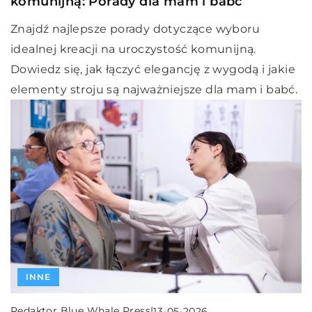
komunijną: Porady dla mam i babć
Znajdź najlepsze porady dotyczące wyboru
idealnej kreacji na uroczystość komunijną.
Dowiedz się, jak łączyć elegancję z wygodą i jakie
elementy stroju są najważniejsze dla mam i babć.
INNE
Redaktor Blue Whale Press
|
13-05-2026