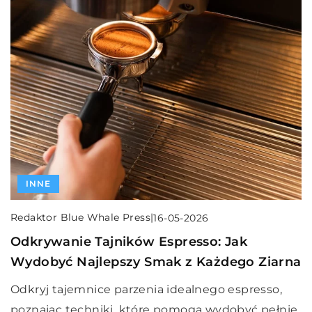
INNE
Redaktor Blue Whale Press
|
16-05-2026
Odkrywanie Tajników Espresso: Jak
Wydobyć Najlepszy Smak z Każdego Ziarna
Odkryj tajemnice parzenia idealnego espresso,
poznając techniki, które pomogą wydobyć pełnię