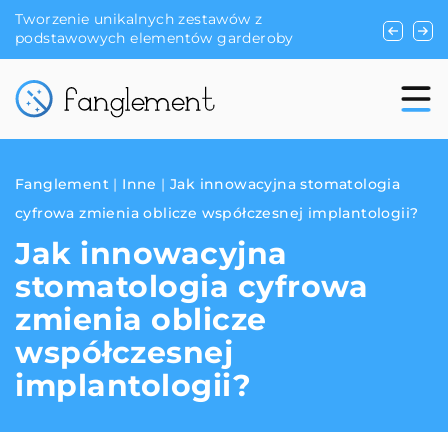
e unikalnych zestawów z
Jak wykorzystać trój
owych elementów garderoby
zwiększenia skuteczn
Fanglement
|
Inne
|
Jak innowacyjna stomatologia
cyfrowa zmienia oblicze współczesnej implantologii?
Jak innowacyjna
stomatologia cyfrowa
zmienia oblicze
współczesnej
implantologii?