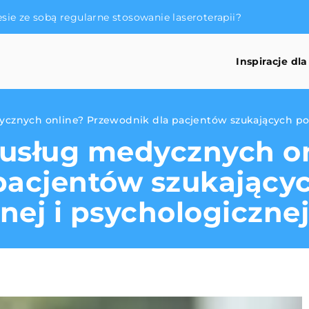
iesie ze sobą regularne stosowanie laseroterapii?
Inspiracje dla
dycznych online? Przewodnik dla pacjentów szukających p
z usług medycznych o
pacjentów szukając
ej i psychologicznej