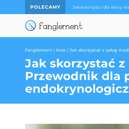
POLECAMY
Jakie korzyści dla skóry n
Fanglement
|
Inne
|
Jak skorzystać z usług me
Jak skorzystać 
Przewodnik dla 
endokrynologiczn