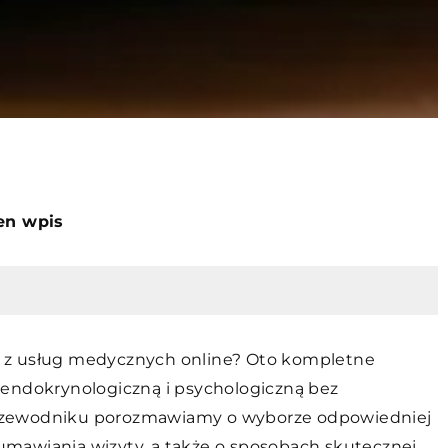
ten wpis
tać z usług medycznych online? Oto kompletne
 endokrynologiczną i psychologiczną bez
rzewodniku porozmawiamy o wyborze odpowiedniej
i umawiania wizyty, a także o sposobach skutecznej