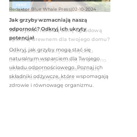
INSPIRACJE DLA NIEJ
INNE
KOSMETYKI
Redaktor Blue Whale Press
|
02-10-2024
Redaktor Blue Whale Press
Blanka Kołodziejczuk
|
|
Jak grzyby wzmacniają naszą
19-09-2024
19-02-2026
odporność? Odkryj ich ukryty
Jak wybrać idealne podpórki pod
Jak wybrać idealną balię ogrodową
potencjał
dłonie dla salonu kosmetycznego?
opalaną drewnem dla twojego domu?
Odkryj, jak grzyby mogą stać się
Odkryj, jak właściwie dobrać podpórki
Poznaj kluczowe kryteria wyboru
naturalnym wsparciem dla Twojego
pod dłonie do salonu kosmetycznego.
doskonałej balii ogrodowej na drewno.
układu odpornościowego. Poznaj ich
Zadbaj o komfort i ergonomię zarówno
Dowiedz się, jakie rozwiązania będą
składniki odżywcze, które wspomagają
dla klientów, jak i pracowników, dzięki
idealne do twego ogrodu.
zdrowie i równowagę organizmu.
naszym praktycznym wskazówkom.