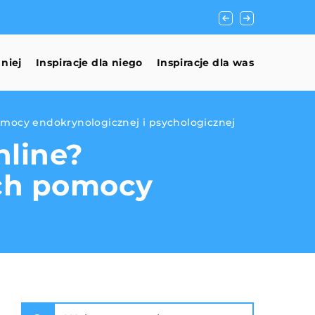
Jak Biotyna Wspier
 niej
Inspiracje dla niego
Inspiracje dla was
omocy endokrynologicznej i psychologicznej
nline?
ych pomocy