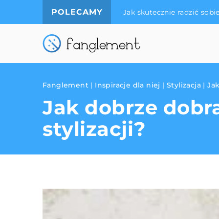
POLECAMY
Jak skutecznie radzić sobi
Fanglement
|
Inspiracje dla niej
|
Stylizacja
|
Jak
Jak dobrze dobra
stylizacji?