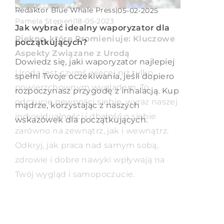
Redaktor Blue Whale Press
|
05-02-2025
Redaktor Blue Whale Press
|
20-06-2025
Pamela Stępień
|
18-05-2023
Jak wybrać idealny waporyzator dla
Wpływ Nowoczesnych Technik
Piękno, które Promieniuje: Kluczowe
początkujących?
Stomatologicznych na Proces
Aspekty Związane z Urodą
Implantacji Zębów
Dowiedz się, jaki waporyzator najlepiej
Uroda jest czymś więcej niż tylko
spełni Twoje oczekiwania, jeśli dopiero
Poznaj nowoczesne techniki, które
powierzchownym wyglądem. To
rozpoczynasz przygodę z inhalacją. Kup
rewolucjonizują proces implantacji
odczucie pewności siebie, wyraz naszej
mądrze, korzystając z naszych
zębów, a także dowiedz się, jakie
indywidualności i dbałość o siebie
wskazówek dla początkujących.
korzyści oferują pacjentom oraz jak
zarówno na zewnątrz, jak i wewnątrz.
wpływają na jakość i komfort zabiegów
Odkryj, jak praca nad samym sobą,
stomatologicznych.
zdrowie i dobre nawyki wpływają na
Twój wygląd i samopoczucie.