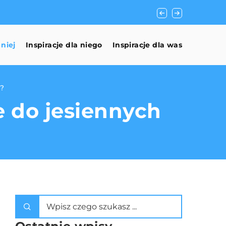
Czy inwestowanie w
 niej
Inspiracje dla niego
Inspiracje dla was
i?
e do jesiennych