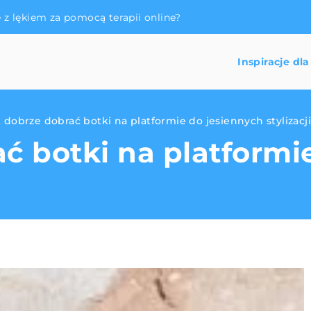
e z lękiem za pomocą terapii online?
Inspiracje dla
 dobrze dobrać botki na platformie do jesiennych stylizacj
ć botki na platformi