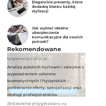
Eleganckie prezenty, które
dodadzą blasku każdej
stylizacji
Jak wybrać idealne
ubezpieczenie
komunikacyjne dla swoich
potrzeb?
INSPIRACJE DLA NIEJ
Rekomendowane
fanglement
|
27-07-2026
Analiza polskich hurtowni i sklepów z
wyposażeniem salonów
kosmetycznych i fryzjerskich –
porównanie oferty, specjalizacji oraz
INSPIRACJE DLA NIEJ
KOSMETYKI
obsługi profesjonalistów
INSPIRACJE DLA NIEJ
STYLIZACJA
Michalina Szuler
|
25-08-2023
Zestawienie przygotowano na