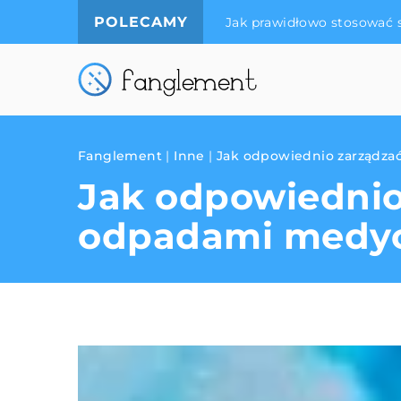
POLECAMY
Jak prawidłowo stosować 
Fanglement
|
Inne
|
Jak odpowiednio zarządz
Jak odpowiednio
odpadami medy