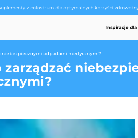
suplementy z colostrum dla optymalnych korzyści zdrowotn
Inspiracje dla
ać niebezpiecznymi odpadami medycznymi?
 zarządzać niebezpi
cznymi?