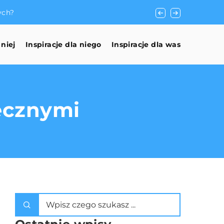
ych?
Jak wybrać idealne 
 niej
Inspiracje dla niego
Inspiracje dla was
ecznymi