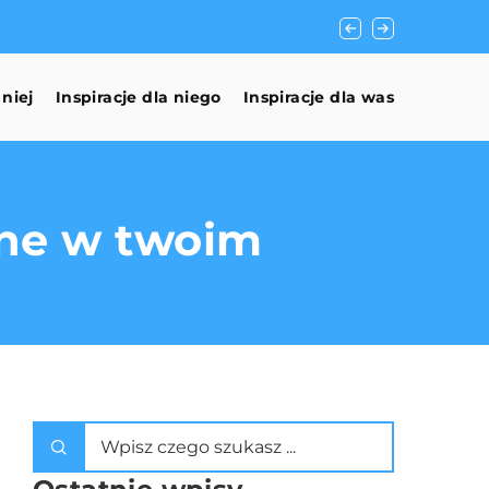
Innowacyjne podejś
 niej
Inspiracje dla niego
Inspiracje dla was
lne w twoim