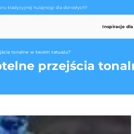
oru tradycyjnej hulajnogi dla dorosłych?
Inspiracje dla
jścia tonalne w twoim tatuażu?
telne przejścia tona