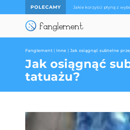
POLECAMY
Jakie korzyści płyną z wyb
Fanglement
|
Inne
|
Jak osiągnąć subtelne prze
Jak osiągnąć sub
tatuażu?