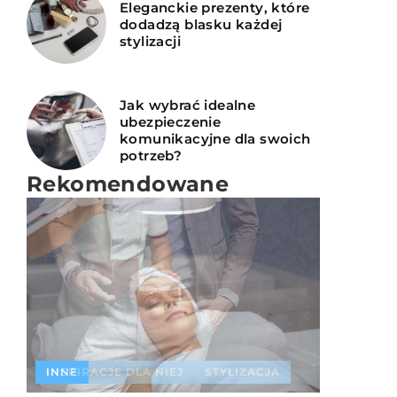
Eleganckie prezenty, które
dodadzą blasku każdej
stylizacji
Jak wybrać idealne
ubezpieczenie
komunikacyjne dla swoich
potrzeb?
Rekomendowane
INNE
INNE
INSPIRACJE DLA NIEJ
STYLIZACJA