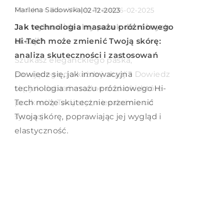
Marlena Sadowska
Marlena Sadowska
|
|
Redaktor Blue Whale Press
|
06-12-2023
02-12-2023
06-02-2025
Poradnik: Jak wybrać idealną fajkę
Jak technologia masażu próżniowego
Jak wybrać idealny pasek do różnych
wodną dla siebie?
Hi-Tech może zmienić Twoją skórę:
okazji?
analiza skuteczności i zastosowań
Odkryj sekrety wyboru idealnej fajki
Szukasz eleganckiego paska,
wodnej, żeby cieszyć się najwyższą
Dowiedz się, jak innowacyjna
pasującego do każdej okazji? Dowiedz
jakością dymu i pełnią smaku.
technologia masażu próżniowego Hi-
się, jak dobrać modne dodatki, które
Dowiaduj się więcej o typach,
Tech może skutecznie przemienić
podkreślą Twój styl, niezależnie od
materiałach i dodatkach, które
Twoją skórę, poprawiając jej wygląd i
sytuacji.
zdecydują o Twoim doświadczeniu.
elastyczność.