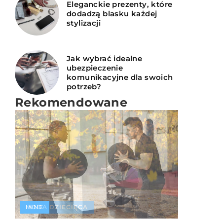
Eleganckie prezenty, które
dodadzą blasku każdej
stylizacji
Jak wybrać idealne
ubezpieczenie
komunikacyjne dla swoich
potrzeb?
Rekomendowane
MODA DZIECIĘCA
INNE
INNE