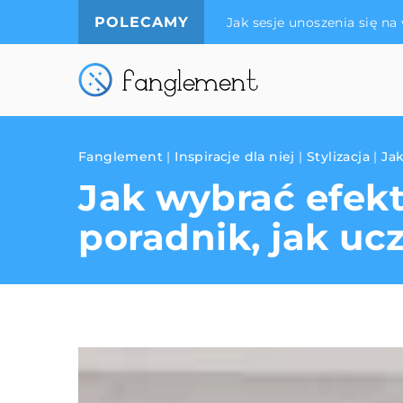
POLECAMY
Jak sesje unoszenia się n
Fanglement
|
Inspiracje dla niej
|
Stylizacja
|
Jak
Jak wybrać efekt
poradnik, jak uc