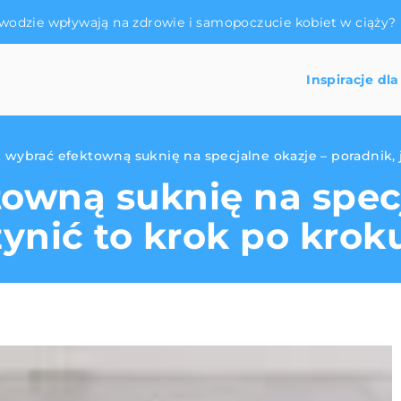
a wodzie wpływają na zdrowie i samopoczucie kobiet w ciąży?
Inspiracje dla
 wybrać efektowną suknię na specjalne okazje – poradnik, 
owną suknię na specj
zynić to krok po krok