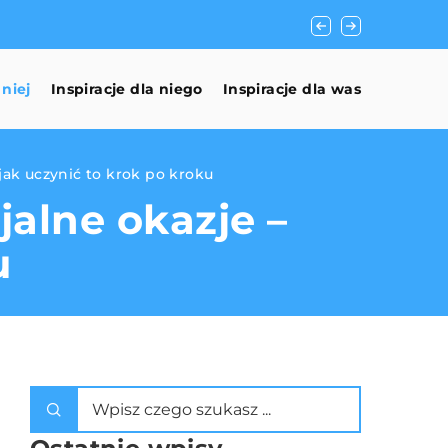
Jak zorganizować i
 niej
Inspiracje dla niego
Inspiracje dla was
jak uczynić to krok po kroku
alne okazje –
u