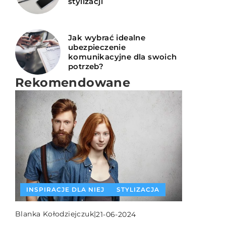
stylizacji
Jak wybrać idealne
ubezpieczenie
komunikacyjne dla swoich
potrzeb?
Rekomendowane
INSPIRACJE DLA WAS
INSPIRACJE DLA NIEGO
MODA DZIECIĘCA
INSPIRACJE DLA NIEJ
STYLIZACJA
Redaktor Blue Whale Press
Redaktor Blue Whale Press
Blanka Kołodziejczuk
|
|
|
21-06-2024
01-12-2025
18-02-2026