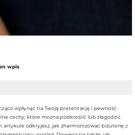
ten wpis
ąco wpłynąć na Twoją prezentację i pewność
alne cechy, które można podkreślić lub złagodzić
artykule odkryjesz, jak zharmonizować biżuterię z
plementujący wygląd. Dowiesz się także, jak