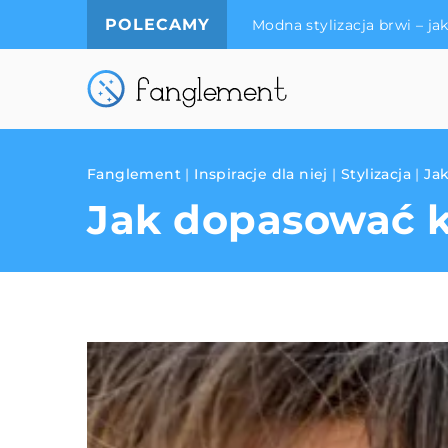
POLECAMY
i?
Jak osiągnąć subtelne prz
Fanglement
|
Inspiracje dla niej
|
Stylizacja
|
Jak
Jak dopasować ko