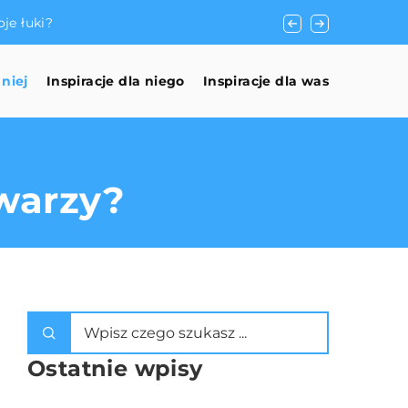
Jak wybrać odpowie
 niej
Inspiracje dla niego
Inspiracje dla was
twarzy?
Ostatnie wpisy