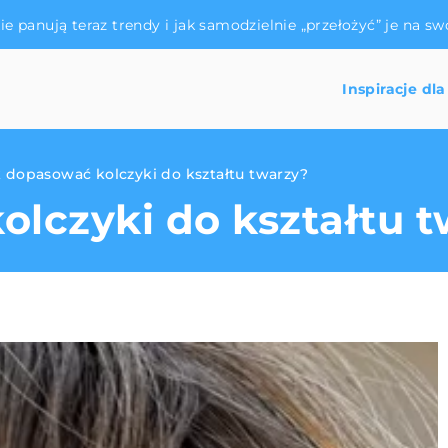
ejścia tonalne w twoim tatuażu?
Inspiracje dla
 dopasować kolczyki do kształtu twarzy?
lczyki do kształtu 