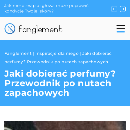
e poprawić
Jak wybrać idealną kreację na ślub inspi
bajkowymi opowieściami?
Fanglement
|
Inspiracje dla niego
|
Jaki dobierać
perfumy? Przewodnik po nutach zapachowych
Jaki dobierać perfumy?
Przewodnik po nutach
zapachowych