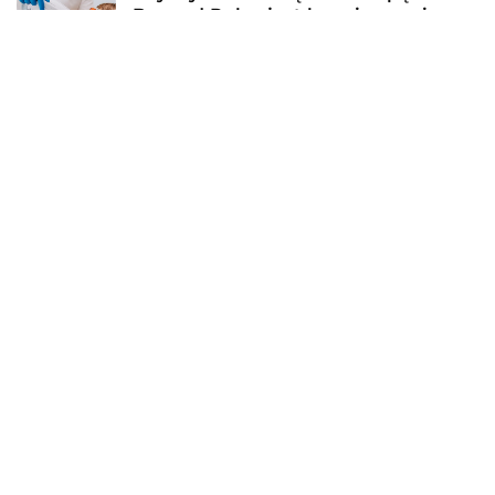
Beyond Polus jest bezpieczne i
efektywne?
11-10-2025
Jakie korzyści przynosi nauka szycia
dla początkujących?
DODAJ KOMENTARZ